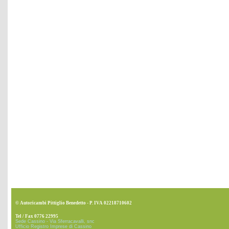
© Autoricambi Pittiglio Benedetto - P. IVA 02218710602
Tel / Fax 0776 22995
Sede Cassino - Via Sferracavalli, snc
Ufficio Registro Imprese di Cassino